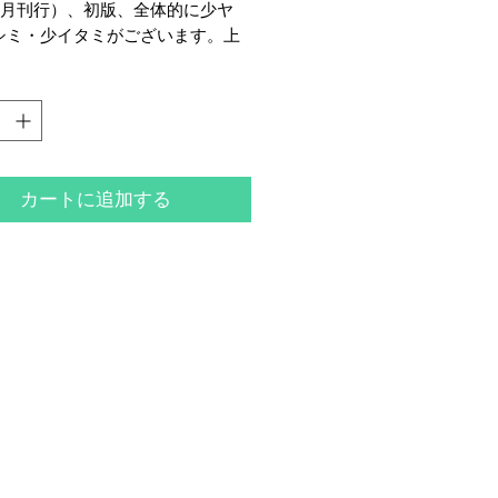
年5月刊行）、初版、全体的に少ヤ
シミ・少イタミがございます。上
「山の限定本」5ページ所収。
カートに追加する