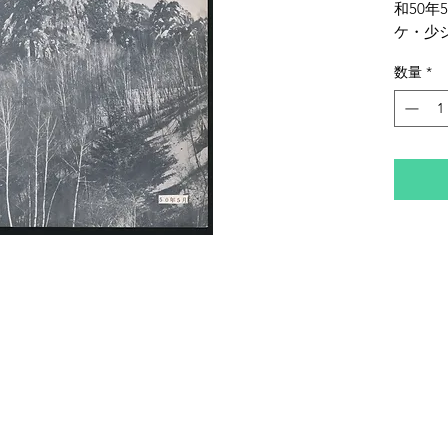
和50
ケ・少
田茂春
数量
*