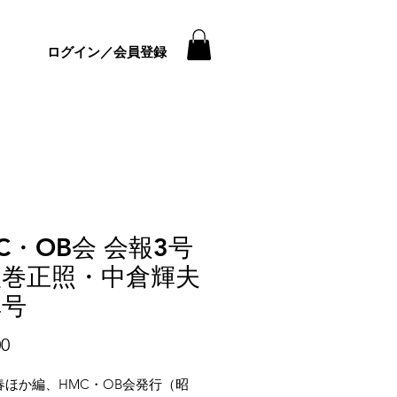
ログイン／会員登録
C・OB会 会報3号
八巻正照・中倉輝夫
悼号
価
00
格
春ほか編、HMC・OB会発行（昭