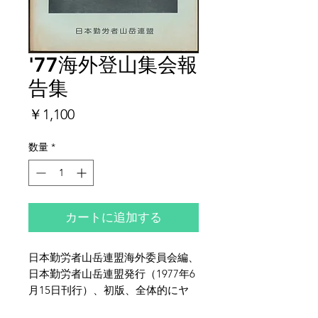
'77海外登山集会報
告集
価
￥1,100
格
数量
*
カートに追加する
日本勤労者山岳連盟海外委員会編、
日本勤労者山岳連盟発行（1977年6
月15日刊行）、初版、全体的にヤ
ケ・シミ・イタミがございます。特