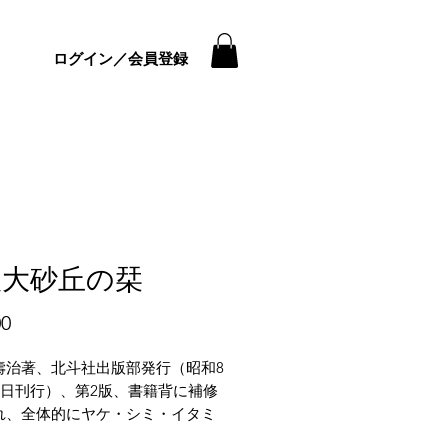
ログイン／会員登録
取大砂丘の栞
価
00
格
壽治著、北斗社出版部発行（昭和8
15日刊行）、第2版、書籍背に補修
れ、全体的にヤケ・シミ・イタミ
います。