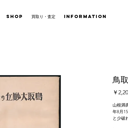
SHOP
買取り・査定
INFORMATION
鳥
￥2,2
山根満
年8月
と少破
がござ