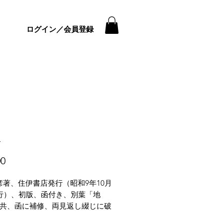
ログイン／会員登録
騨
価
00
格
彦著、住伊書店発行（昭和9年10月
刊行）、初版、函付き、別葉「地
葉共、函に補修、両見返し綴じに破
体的にヤケ・シミ・イタミがござ