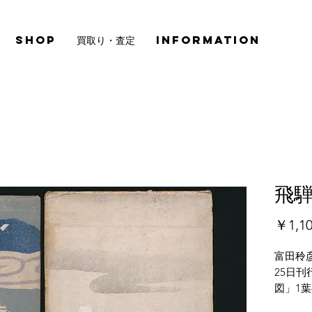
SHOP
買取り・査定
INFORMATION
飛
￥1,1
富田秢
25日
図」1
れ、全