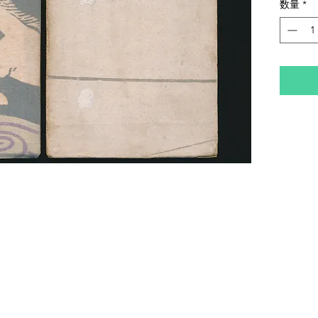
数量
*
ます。