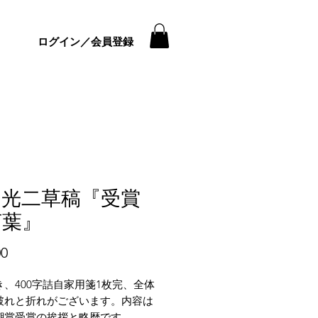
ログイン／会員登録
山光二草稿『受賞
言葉』
価
00
格
き、400字詰自家用箋1枚完、全体
破れと折れがございます。内容は
潮賞受賞の挨拶と略歴です。