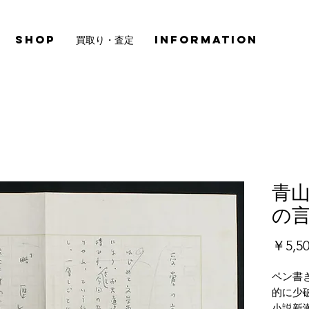
SHOP
買取り・査定
INFORMATION
青
の
￥5,5
ペン書
的に少
小説新