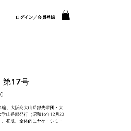
ログイン／会員登録
 第17号
価
00
格
彦編、大阪商大山岳部先輩団・大
学山岳部発行（昭和16年12月20
）、初版、全体的にヤケ・シミ・
がございます。特に書籍小口のシ