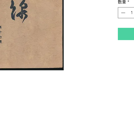
数量
*
ミは多