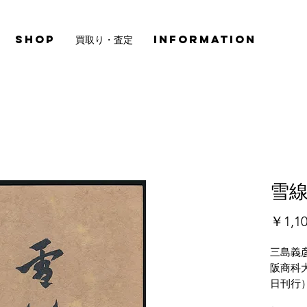
SHOP
買取り・査定
INFORMATION
雪線
￥1,1
三島義
阪商科大
日刊行
イタミ