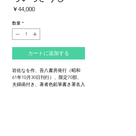
価
￥44,000
格
数量
*
カートに追加する
岩佐なを作、吾八書房発行（昭和
61年10月30日刊行）、限定70部、
夫婦函付き、著者色鉛筆書き署名入
り、鉛筆サイン入りエロティック銅
版蔵書票43葉貼り込み、夫婦函背
夜鶴堂
に少ヤケ、全体的に少シミがござい
代表・向井賢一
ます。
142-0041
東京都品川区戸越6-21-17
TEL & FAX :
03-3786-3678
携帯 :
080-1187-8944