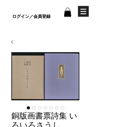
ログイン／会員登録
銅版画書票詩集 い
ろいろさうし