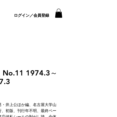
ログイン／会員登録
No.11 1974.3～
7.3
価
格
男・井上公ほか編、名古屋大学山
行、初版、刊行年不明、最終ペー
書店値札シールの剝がし跡、全体