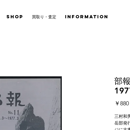
SHOP
買取り・査定
INFORMATION
部報 
197
￥880
三村和
岳部発
ジに古