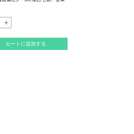
ケ・シミ・イタミがございます。
ケは強めです。
カートに追加する