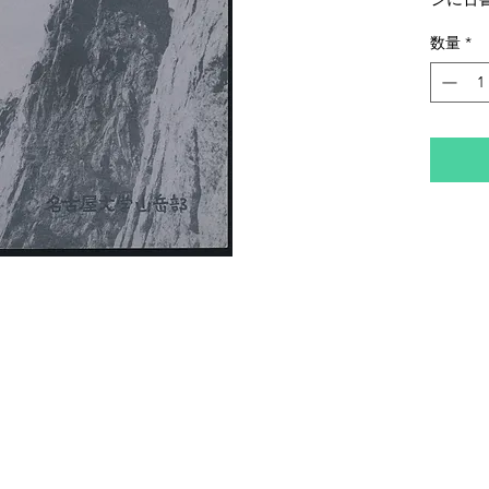
的にヤ
数量
*
特にヤ