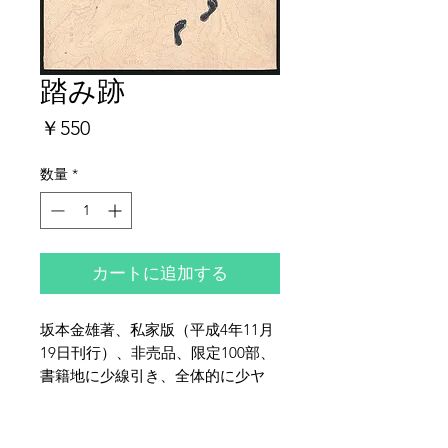
踏み跡
価
￥550
格
数量
*
カートに追加する
坂本金雄著、私家版（平成4年11月
19日刊行）、非売品、限定100部、
書籍地に少線引き、全体的に少ヤ
ケ・シミ・少イタミがございます。
夜鶴堂