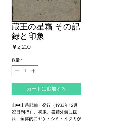
蔵王の星霜 その記
録と印象
価
￥2,200
格
数量
*
カートに追加する
山中山岳部編・発行（1933年12月
22日刊行）、初版、書籍外装に破
れ、全体的にヤケ・シミ・イタミが
ございます。