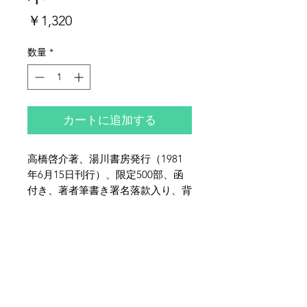
価
￥1,320
格
数量
*
カートに追加する
高橋啓介著、湯川書房発行（1981
年6月15日刊行）、限定500部、函
付き、著者筆書き署名落款入り、背
革布装、、全体的に少ヤケ・少シ
ミ・少イタミがございます。
夜鶴堂
代表・向井賢一
142-0041
東京都品川区戸越6-21-17
TEL & FAX :
03-3786-3678
携帯 :
080-1187-8944