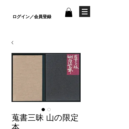
ログイン／会員登録
蒐書三昧 山の限定
本