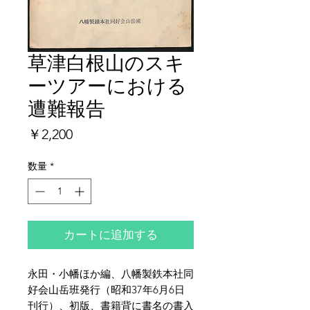
草津白根山のスキ
ーツアーにおける
遭難報告
価
￥2,200
格
数量
*
カートに追加する
永田・小幡ほか編、八幡製鉄本社同
好会山岳班発行（昭和37年6月6日
刊行）、初版、書籍背に書名の書入