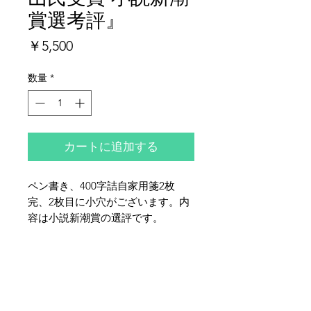
賞選考評』
価
￥5,500
格
数量
*
カートに追加する
ペン書き、400字詰自家用箋2枚
完、2枚目に小穴がございます。内
容は小説新潮賞の選評です。
夜鶴堂
代表・向井賢一
142-0041
東京都品川区戸越6-21-17
TEL & FAX :
03-3786-3678