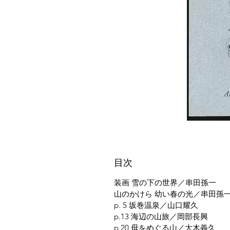
目次
装画 雪の下の世界／串田孫一
山のかけら 幼い春の光／串田孫
p. 5 坂巻温泉／山口耀久
p.13 海辺の山旅／岡部長興
p.20 母をめぐる山／大木義久