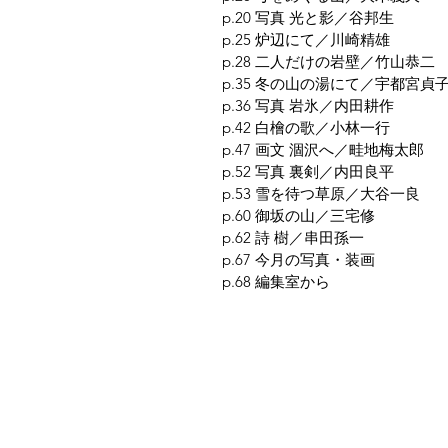
p.20 写真 光と影／谷邦生
p.25 炉辺にて／川崎精雄
p.28 二人だけの岩壁／竹山恭二
p.35 冬の山の湯にて／宇都宮貞
p.36 写真 岩氷／内田耕作
p.42 白檜の歌／小林一行
p.47 画文 涸沢へ／畦地梅太郎
p.52 写真 裏剣／内田良平
p.53 雪を待つ草原／大谷一良
p.60 御坂の山／三宅修
p.62 詩 樹／串田孫一
p.67 今月の写真・装画
p.68 編集室から
夜鶴堂
代表・向井賢一
142-0041 東京都品川区戸越6-21-17
TEL & FAX : 03-3786-3678
携帯 : 080-1187-8944