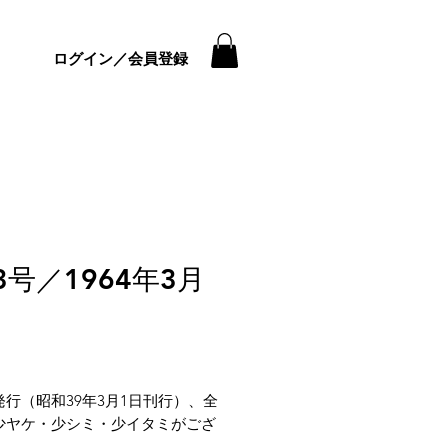
ログイン／会員登録
3号／1964年3月
価
格
発行（昭和39年3月1日刊行）、全
少ヤケ・少シミ・少イタミがござ
。