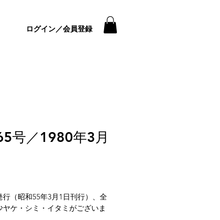
ログイン／会員登録
65号／1980年3月
価
格
発行（昭和55年3月1日刊行）、全
少ヤケ・シミ・イタミがございま