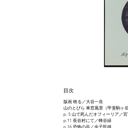
目次
版画 映る／大谷一良
山のとびら 車窓風景（甲斐駒ヶ
p. 5 山で死んだオフィーリア／
p.11 長谷村にて／蜂谷緑
p.16 恐怖の谷／金子民雄