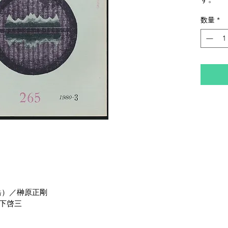
数量
*
岳）／榊原正剛
宮下啓三