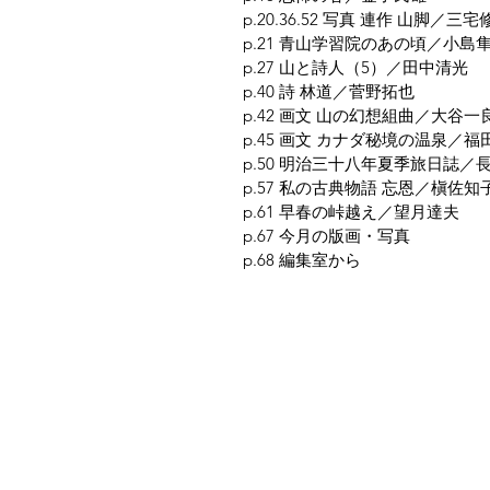
p.20.36.52 写真 連作 山脚／三宅
p.21 青山学習院のあの頃／小島
p.27 山と詩人（5）／田中清光
p.40 詩 林道／菅野拓也
p.42 画文 山の幻想組曲／大谷一
p.45 画文 カナダ秘境の温泉／福
p.50 明治三十八年夏季旅日誌／
p.57 私の古典物語 忘恩／槇佐知
p.61 早春の峠越え／望月達夫
p.67 今月の版画・写真
p.68 編集室から
夜鶴堂
代表・向井賢一
142-0041 東京都品川区戸越6-21-17
TEL & FAX : 03-3786-3678
携帯 : 080-1187-8944
MAIL :
yakakudo@gmail.com
／
URL
営業時間 : 10～17時