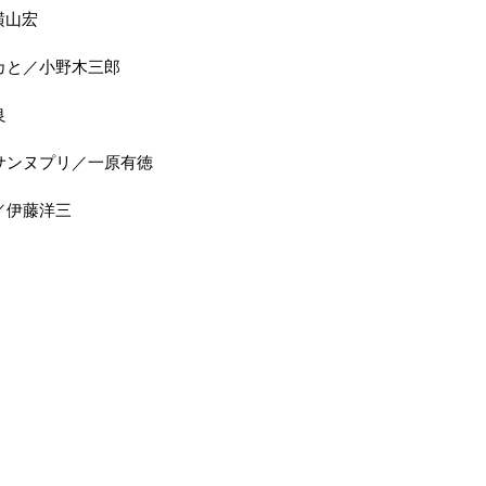
／横山宏
シカと／小野木三郎
良
トサンヌプリ／一原有徳
道／伊藤洋三
当サイトの内容、テキスト、画像
Unauthorized copying and replicati
images are strictly prohibited.
 :
www.yakakudo.com