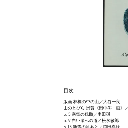
目次
版画 林檎の中の山／大谷一良
山のとびら 恩賀《田中岑・画》
p. 5 寒気の残骸／串田孫一
p. 9 白い頂への道／松永敏郎
p.15 新雪の足あと／岡田喜秋