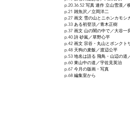
p.20.36.52 写真 連作 立山雪漠
p.21 雑魚沢／立岡洋二
p.27 画文 雪の山とニホンカモ
p.33 ある初登頂／青木正樹
p.37 画文 山の闇の中で／大谷一
p.40 詩 砂嵐／草野心平
p.42 画文 宗谷・丸山とポンク
p.48 天狗の麦飯／渡辺公平
p.53 地名は語る 飛鳥・山辺の
p.60 東山中の道／宇佐見英治
p.67 今月の版画・写真
p.68 編集室から
夜鶴堂
代表・向井賢一
142-0041 東京都品川区戸越6-21-17
TEL & FAX : 03-3786-3678
携帯 : 080-1187-8944
MAIL :
yakakudo@gmail.com
／
URL