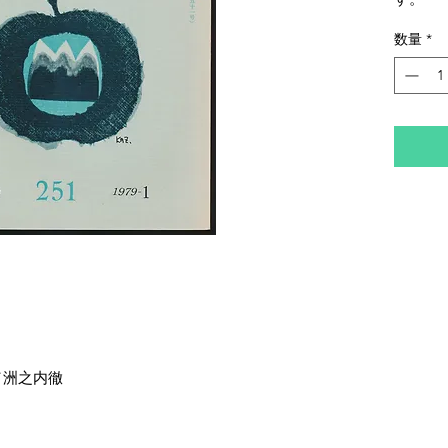
数量
*
／洲之内徹