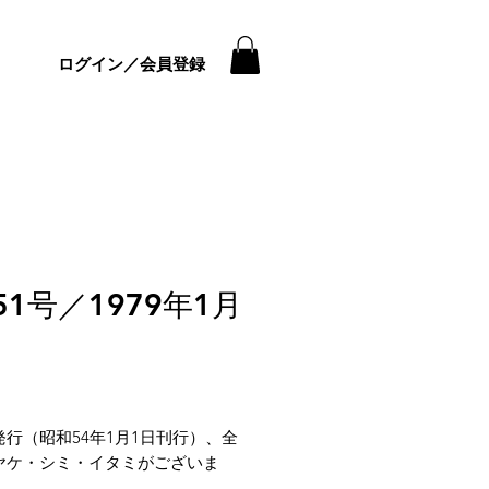
ログイン／会員登録
51号／1979年1月
価
格
発行（昭和54年1月1日刊行）、全
ヤケ・シミ・イタミがございま