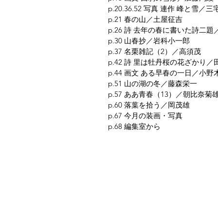
p.20.36.52 写真 連作 峰と雪／三
p.21 春の山／土屋征吉
p.26 詩 去年の春に書いた詩二
p.30 山春抄／岩科小一郎
p.37 名栗雑記（2）／高須茂
p.42 詩 里は牡丹桜の花ざかり
p.44 画文 ある早春の一日／小野
p.51 山の湖の冬／藤森栄一
p.57 ああ青春（13）／朝比奈菊
p.60 落葉を拾う／岡茂雄
p.67 今月の装画・写真
p.68 編集室から
夜鶴堂
代表・向井賢一
142-0041 東京都品川区戸越6-21-17
TEL & FAX : 03-3786-3678
携帯 : 080-1187-8944
MAIL :
yakakudo@gmail.com
／
URL