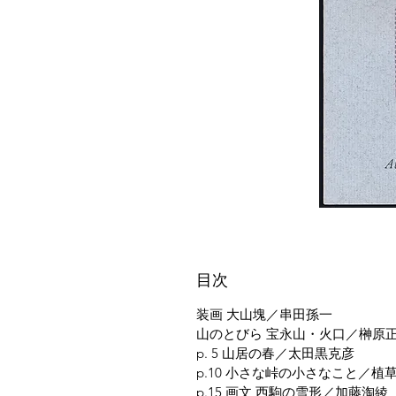
目次
装画 大山塊／串田孫一
山のとびら 宝永山・火口／榊原
p. 5 山居の春／太田黒克彦
p.10 小さな峠の小さなこと／植
p.15 画文 西駒の雪形／加藤淘綾