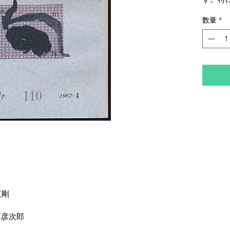
数量
*
正剛
草彦次郎