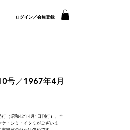
ログイン／会員登録
10号／1967年4月
価
格
発行（昭和42年4月1日刊行）、全
ヤケ・シミ・イタミがございま
に書籍背のヤケは強めです。