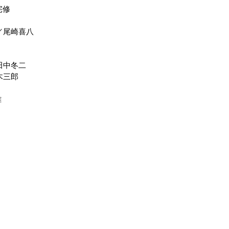
宅修
題／尾崎喜八
／田中冬二
木三郎
雄
当サイトの内容、テキスト、画像
Unauthorized copying and replicati
images are strictly prohibited.
 :
www.yakakudo.com