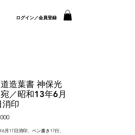
ログイン／会員登録
道造葉書 神保光
宛／昭和13年6月
日消印
価
000
格
年6月17日消印、ペン書き17行、