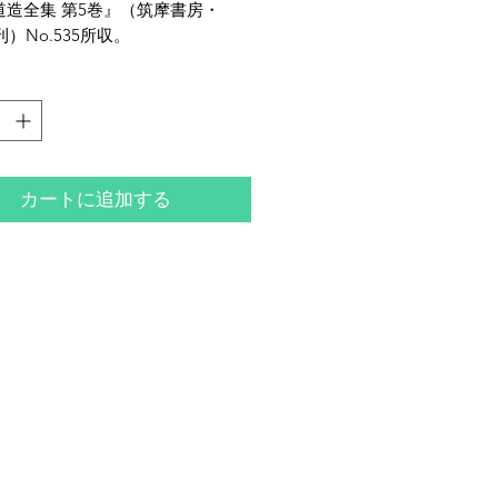
道造全集 第5巻』（筑摩書房・
刊）No.535所収。
カートに追加する