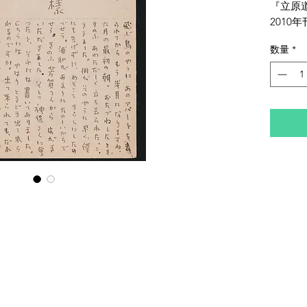
『立原
2010年
数量
*