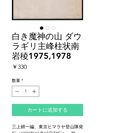
白き魔神の山 ダウ
ラギリ主峰柱状南
岩稜1975,1978
価
￥330
格
数量
*
カートに追加する
三上耕一編、東京ヒマラヤ登山隊発