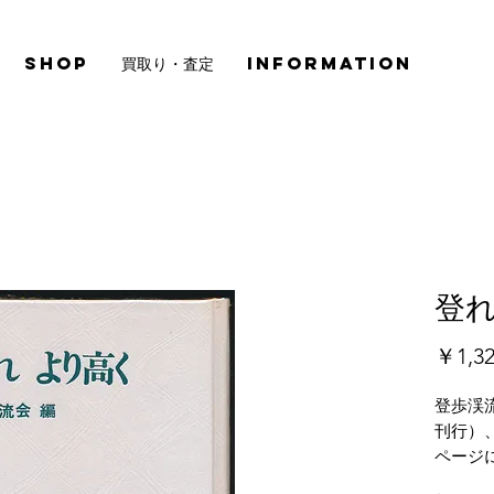
SHOP
買取り・査定
INFORMATION
登れ
￥1,3
登歩渓流
刊行）
ページ
少ヤケ