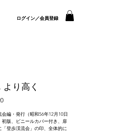
ログイン／会員登録
 より高く
価
20
格
会編・発行（昭和56年12月10日
、初版、ビニールカバー付き、扉
に「登歩渓流会」の印、全体的に
・シミ・少イタミがございます。