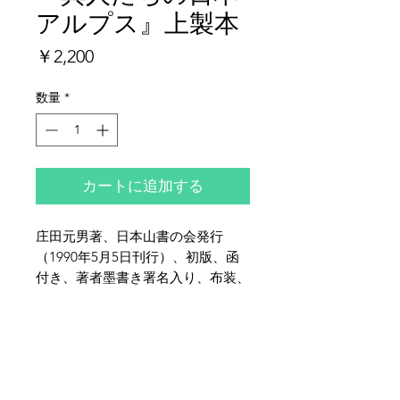
アルプス』上製本
価
￥2,200
格
数量
*
カートに追加する
庄田元男著、日本山書の会発行
（1990年5月5日刊行）、初版、函
付き、著者墨書き署名入り、布装、
全体的に少イタミがございます。
夜鶴堂
代表・向井賢一
142-0041
東京都品川区戸越6-21-17
TEL & FAX :
03-3786-3678