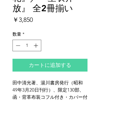
放』 全2冊揃い
価
￥3,850
格
数量
*
カートに追加する
田中清光著、湯川書房発行（昭和
49年3月20日刊行）、限定130部、
函・背革布装コフル付き・カバー付
き、『星衣奔放』に著者墨書き署名
入り、上田茂春旧蔵本（出版元から
夜鶴堂
の印刷案内状1葉共）、全体的に少
代表・向井賢一
ヤケ・少シミ・少イタミがございま
142-0041
東京都品川区戸越6-21-17
す。
TEL & FAX :
03-3786-3678