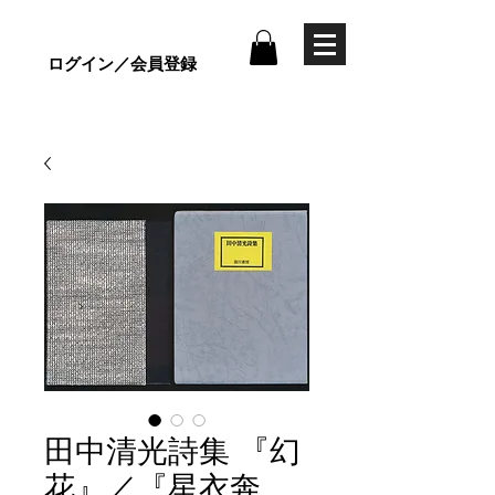
ログイン／会員登録
田中清光詩集 『幻
花』／『星衣奔