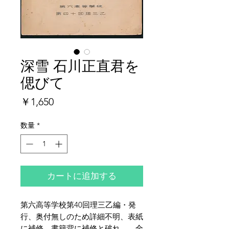
深雪 石川正直君を
偲びて
価
￥1,650
格
数量
*
カートに追加する
第六高等学校第40回理三乙編・発
行、奥付無しのため詳細不明、表紙
に補修、書籍背に補修と破れ、、全