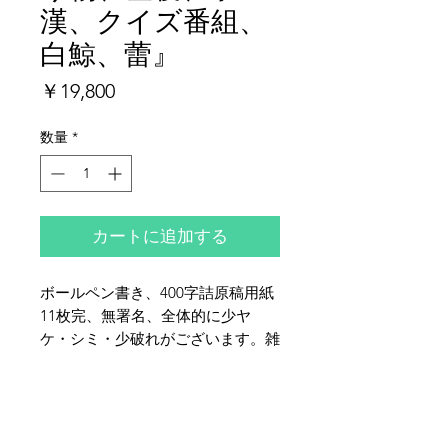
漢、クイズ番組、
白鯨、蕾』
価
￥19,800
格
数量
*
カートに追加する
ボールペン書き、400字詰原稿用紙
11枚完、無署名、全体的に少ヤ
ケ・シミ・少破れがございます。雑
誌『週刊新潮』で連載していたテレ
ビ評『ドッキリチャンネル』の草稿
夜鶴堂
です。『森茉莉全集 第7巻』所収
代表・向井賢一
（筑摩書房発行）。
142-0041
東京都品川区戸越6-21-17