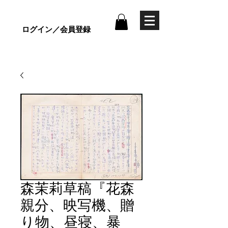
ログイン／会員登録
森茉莉草稿『花森
親分、映写機、贈
り物、昼寝、暴