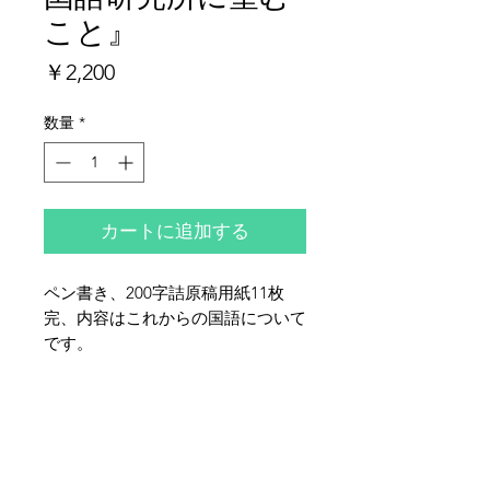
こと』
価
￥2,200
格
数量
*
カートに追加する
ペン書き、200字詰原稿用紙11枚
完、内容はこれからの国語について
です。
夜鶴堂
代表・向井賢一
142-0041
東京都品川区戸越6-21-17
TEL & FAX :
03-3786-3678