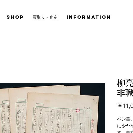
SHOP
買取り・査定
INFORMATION
柳亮
非職
￥11,0
ペン書、
に少ヤ
す。東京