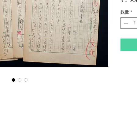
に所収
数量
*
和40年
代美術
る文人
柳亮（
古屋市
渡仏し
で西洋
パリ日
滞在中
親交を
学園女
に紫綬
綬賞を