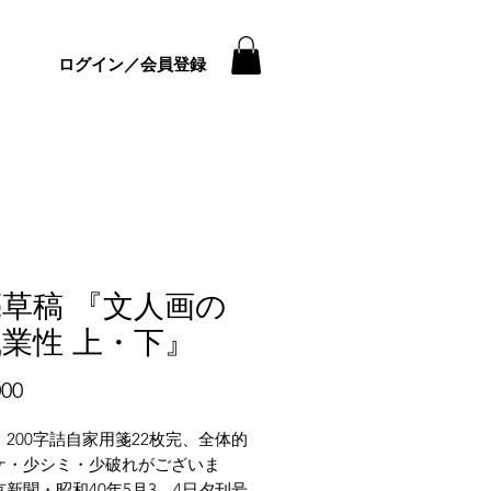
ログイン／会員登録
草稿 『文人画の
業性 上・下』
価
00
格
200字詰自家用箋22枚完、全体的
ケ・少シミ・少破れがございま
新聞・昭和40年5月3、4日夕刊号