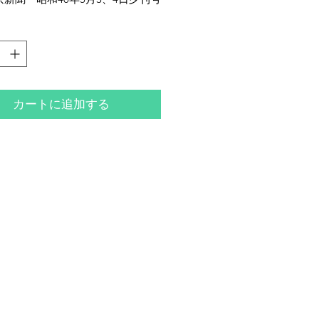
、所収新聞のコピー共。内容は昭
4月6日から5月9日まで東京国立近
館にて開催された、「近代におけ
画とその影響展」についてです。
明治36～昭和53年）は、愛知県名
カートに追加する
生まれの美術評論家。大正14年に
、ルーブル美術館付属研究所など
美術史を学ぶ。フランス滞在中は
本美術家協会理事長を務め、パリ
の海老原喜之助、児島善三郎らと
深めた。昭和43年からはトキワ松
子短期大学学長を務め、昭和46年
褒章、昭和52年には勲四等旭日小
受章。