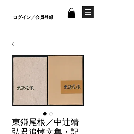
ログイン／会員登録
東鎌尾根／中辻靖
弘君追悼文集・記