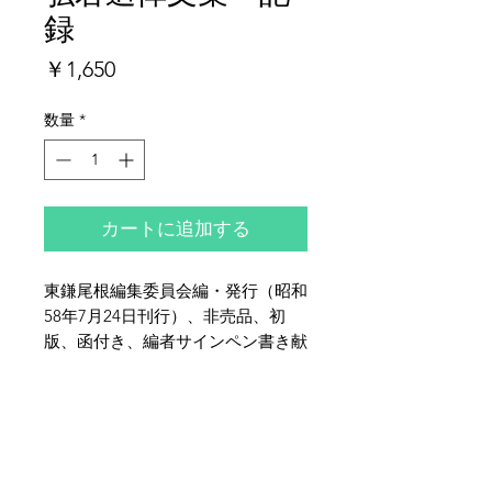
録
価
￥1,650
格
数量
*
カートに追加する
東鎌尾根編集委員会編・発行（昭和
58年7月24日刊行）、非売品、初
版、函付き、編者サインペン書き献
呈署名入り、編者自筆書簡1葉共、
布装、函に少ツブレ、全体的にヤ
夜鶴堂
ケ・シミ・イタミがございます。会
代表・向井賢一
員の中辻靖弘君が、東鎌尾根を縦走
142-0041
東京都品川区戸越6-21-17
中に天上沢側に150m転落。上田茂
TEL & FAX :
03-3786-3678