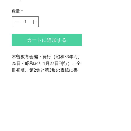
格
数量
*
カートに追加する
木曽教育会編・発行（昭和33年2月
25日～昭和34年1月27日刊行）、全
冊初版、第2集と第3集の表紙に書
入れ、全体的にヤケ・シミ・イタミ
などのダメージ多くがございます。
夜鶴堂
特にヤケとシミは多めです。駒ヶ岳
代表・向井賢一
関連の文章を抜粋し、纏め上げた書
142-0041
東京都品川区戸越6-21-17
籍です。
TEL & FAX :
03-3786-3678
携帯 :
080-1187-8944
MAIL :
yakakudo@gmail.com
／
URL :
www.yakakudo.com