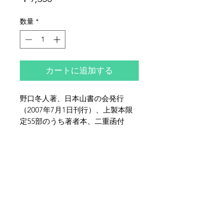
格
数量
*
カートに追加する
野口冬人著、日本山書の会発行
（2007年7月1日刊行）、上製本限
定55部のうち著者本、二重函付
き、著者サインペン書き署名落款入
り、杉本一文銅版画1葉貼り込み、
夜鶴堂
布装、全体的に少シミ・イタミがご
代表・向井賢一
ざいます。限定55部本とは異装の
142-0041
東京都品川区戸越6-21-17
茶色表紙です。
TEL & FAX :
03-3786-3678
携帯 :
080-1187-8944
MAIL :
yakakudo@gmail.com
／
URL :
www.yakakudo.com