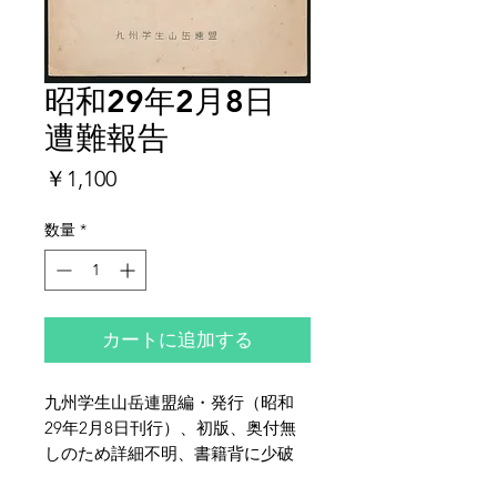
昭和29年2月8日
遭難報告
価
￥1,100
格
数量
*
カートに追加する
九州学生山岳連盟編・発行（昭和
29年2月8日刊行）、初版、奥付無
しのため詳細不明、書籍背に少破
れ、全体的にヤケ・シミ・イタミが