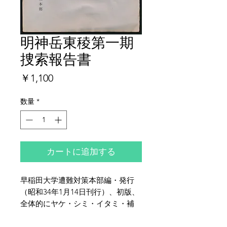
明神岳東稜第一期
捜索報告書
価
￥1,100
格
数量
*
カートに追加する
早稲田大学遭難対策本部編・発行
（昭和34年1月14日刊行）、初版、
全体的にヤケ・シミ・イタミ・補
修・少破れがございます。特にヤケ
とイタミは多めです。上田茂春著