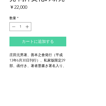
価
￥22,000
格
数量
*
カートに追加する
庄田元男著、善本之會発行（平成
13年6月30日刊行）、私家版限定29
部、函付き、著者墨書き署名入り、
背革マーブル装、天金、大家利夫装
幀、全体的に少イタミがございま
夜鶴堂
す。特に函のイタミは少し多めで
代表・向井賢一
す。
142-0041
東京都品川区戸越6-21-17
TEL & FAX :
03-3786-3678
携帯 :
080-1187-8944