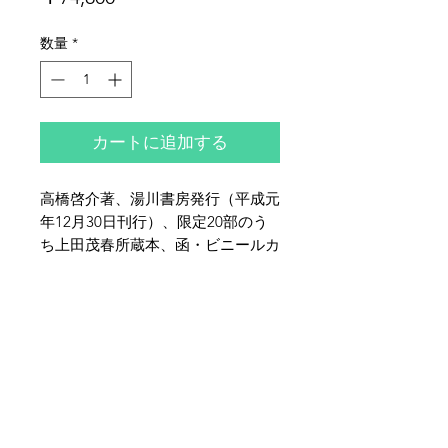
格
数量
*
カートに追加する
高橋啓介著、湯川書房発行（平成元
年12月30日刊行）、限定20部のう
ち上田茂春所蔵本、函・ビニールカ
バー付き、総革装、著者墨書き署名
箋1葉入り大家利夫製本、函に少シ
夜鶴堂
ミ、総革装に少イタミがございま
代表・向井賢一
す。『限定本彷徨』の上・下巻を合
142-0041
東京都品川区戸越6-21-17
本した1冊です。
TEL & FAX :
03-3786-3678
携帯 :
080-1187-8944
MAIL :
yakakudo@gmail.com
／
URL :
www.yakakudo.com