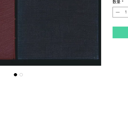
数量
*
少シミ