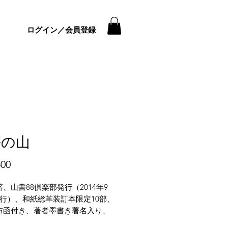
ログイン／会員登録
傷の山
価
00
格
、山書88倶楽部発行（2014年9
刊行）、和紙総革装訂本限定10部、
布函付き、著者墨書き署名入り、
、表紙カット武井武雄、全体的に