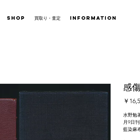
SHOP
買取り・査定
INFORMATION
感
￥16,5
水野勉著
月9日
藍染麻
総革装