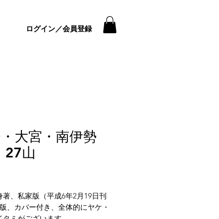
ログイン／会員登録
会・大宮・南伊勢
 27山
価
格
身著、私家版（平成6年2月19日刊
6版、カバー付き、全体的にヤケ・
イタミがございます。