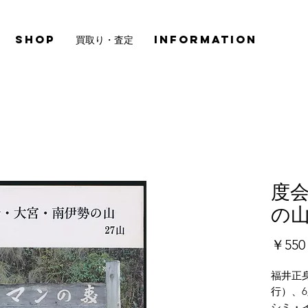
SHOP
買取り・査定
INFORMATION
度
の山
￥550
福井正
行）、
シミ・