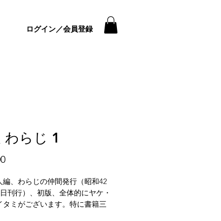
ログイン／会員登録
 わらじ 1
価
00
格
人編、わらじの仲間発行（昭和42
月1日刊行）、初版、全体的にヤケ・
イタミがございます。特に書籍三
ケは強めです。