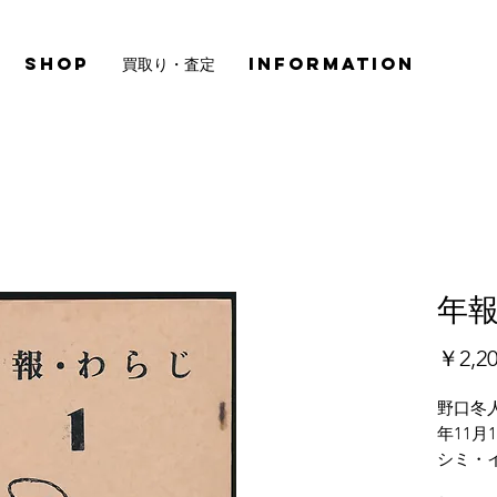
SHOP
買取り・査定
INFORMATION
年報
￥2,2
野口冬
年11
シミ・
方のヤ