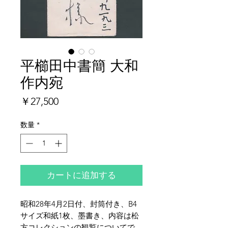
平櫛田中書簡 大和
作内宛
価
￥27,500
格
数量
*
カートに追加する
昭和28年4月2日付、封筒付き、B4
サイズ和紙1枚、墨書き、内容は松
方コレクションの観覧についてで