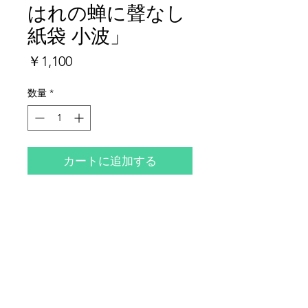
はれの蝉に聲なし
紙袋 小波」
価
￥1,100
格
数量
*
カートに追加する
紙本墨筆、一般的短冊サイズ、全体
的に少ヤケ・少シミがございます。
夜鶴堂
代表・向井賢一
142-0041
東京都品川区戸越6-21-17
TEL & FAX :
03-3786-3678