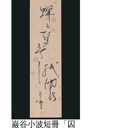
巌谷小波短冊「囚