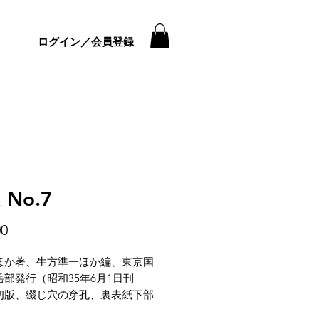
ログイン／会員登録
 No.7
価
00
格
ほか著、生方準一ほか編、東京国
部発行（昭和35年6月1日刊
初版、綴じ穴の穿孔、裏表紙下部
破れ、書籍背に補修と破れ、全体