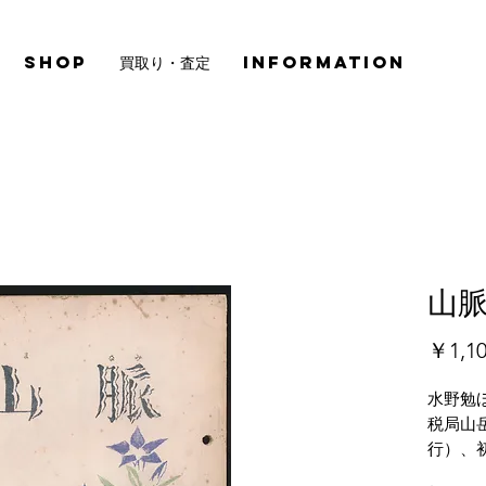
SHOP
買取り・査定
INFORMATION
山脈
￥1,1
水野勉
税局山岳
行）、
角に少