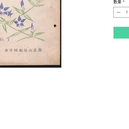
数量
*
的にヤ
が多く