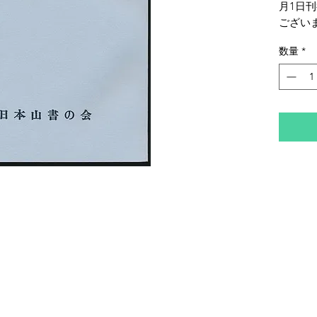
月1日
ござい
数量
*