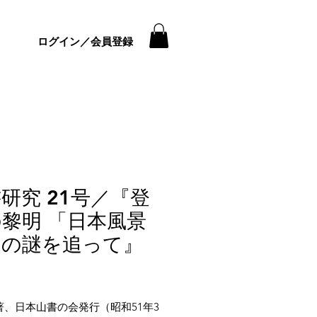
ログイン／会員登録
研究 21号／『登
黎明 「日本風景
」の謎を追って』
価
格
著、日本山書の会発行（昭和51年3