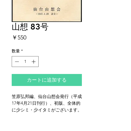
山想 83号
価
￥550
格
数量
*
カートに追加する
笠原弘邦編、仙台山想会発行（平成
17年4月21日刊行）、初版、全体的
に少シミ・少イタミがございます。
夜鶴堂