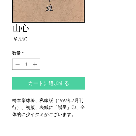
山心
価
￥550
格
数量
*
カートに追加する
橋本峯雄著、私家版（1997年7月刊
行）、初版、表紙に「贈呈」印、全
体的に少イタミがございます。
夜鶴堂