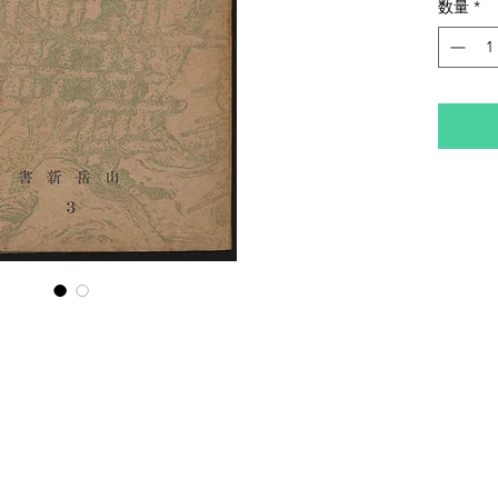
数量
*
イタミ
す。