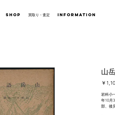
SHOP
買取り・査定
INFORMATION
山岳
￥1,1
岩科小
年10月
部、後
跡、綴