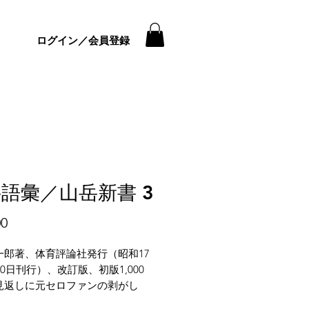
ログイン／会員登録
語彙／山岳新書 3
価
00
格
一郎著、体育評論社発行（昭和17
30日刊行）、改訂版、初版1,000
見返しに元セロファンの剥がし
じに緩み、全体的にヤケ・シミ・