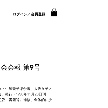
ログイン／会員登録
会会報 第9号
価
格
み・牛屋幾子ほか著、大阪女子大
」発行（1983年11月20日刊
初版、書籍背に補修、全体的に少
少イタミがございます。