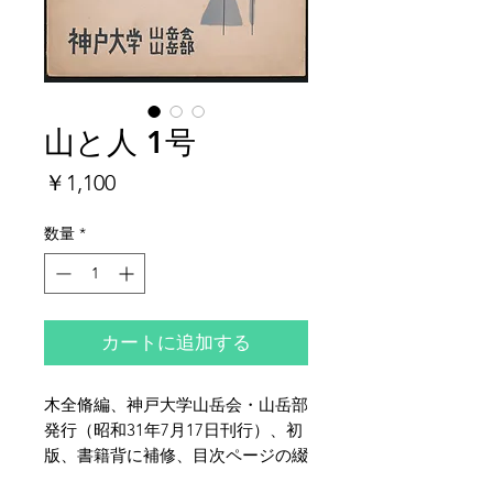
山と人 1号
価
￥1,100
格
数量
*
カートに追加する
木全脩編、神戸大学山岳会・山岳部
発行（昭和31年7月17日刊行）、初
版、書籍背に補修、目次ページの綴
じ外れ、本文ページ1ページ綴じ不