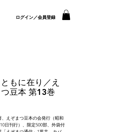
ログイン／会員登録
とともに在り／え
つ豆本 第13巻
価
格
著、えぞまつ豆本の会発行（昭和
月10日刊行）、限定500部、外袋付
葉「えぞまつ通信」1葉共、カバ