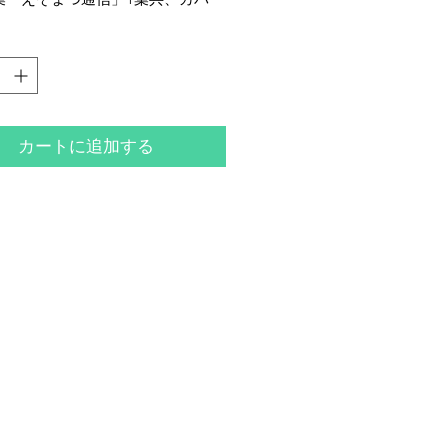
付き、袋に少シミ・イタミがござ
が書籍本体は概ね良好な状態で
カートに追加する