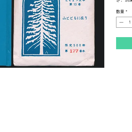
ー・帯
数量
*
います
す。