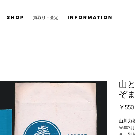
SHOP
買取り・査定
INFORMATION
山
ぞま
￥550
山川力
56年3
き、別