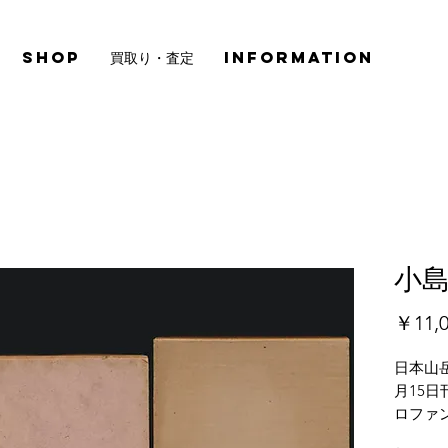
SHOP
買取り・査定
INFORMATION
小島
￥11,0
日本山
月15日
ロファ
函蓋裏