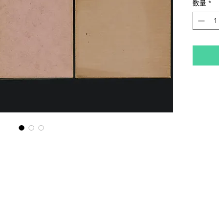
数量
*
セロフ
後半3
ヤケ・
二重函
春著『
悼・遺稿