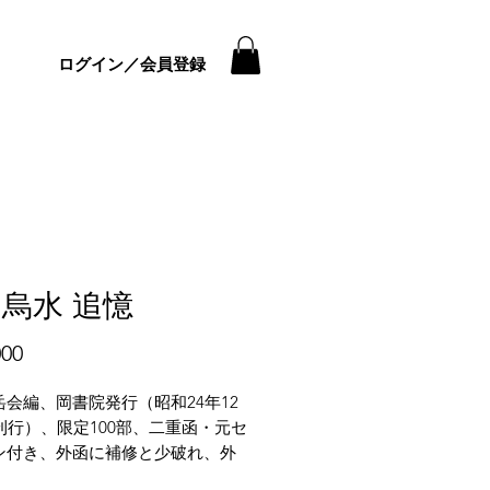
ログイン／会員登録
烏水 追憶
価
00
格
岳会編、岡書院発行（昭和24年12
刊行）、限定100部、二重函・元セ
ン付き、外函に補修と少破れ、外
に古書店値札シールの貼付け、元