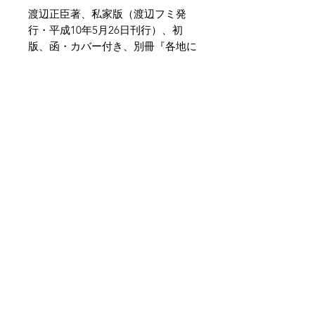
渡辺正臣著、私家版（渡辺フミ発
行・平成10年5月26日刊行）、初
版、函・カバー付き、別冊『各地に
ある富士山』1冊共、全体的にヤ
ケ・シミ・少イタミがございます。
夜鶴堂
代表・向井賢一
142-0041
東京都品川区戸越6-21-17
TEL & FAX :
03-3786-3678
携帯 :
080-1187-8944
MAIL :
yakakudo@gmail.com
／
URL :
www.yakakudo.com
営業時間 : 10～17時
東京都公安委員会 許可 第302181408363号
東京都古書籍商業協同組合加盟店
当サイトの内容、テキスト、画像等の無断転
載・無断使用を固く禁じます。
Unauthorized copying and replication of the
contents of this site, text and images are
strictly prohibited.