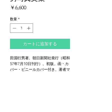
価
￥6,600
格
数量
*
カートに追加する
田淵行男著、朝日新聞社発行（昭和
57年7月10日刊行）、初版、函・カ
バー・ビニールカバー付き、著者マ
ジックペン書き署名入り、布装、全
体的にヤケ・シミ・イタミがござい
夜鶴堂
ます。特にカバーのシミは多めで
代表・向井賢一
す。
142-0041
東京都品川区戸越6-21-17
TEL & FAX :
03-3786-3678
携帯 :
080-1187-8944