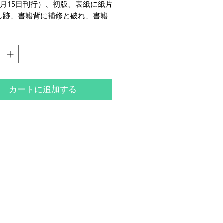
7月15日刊行）、初版、表紙に紙片
し跡、書籍背に補修と破れ、書籍
細かな破れ、全体的にヤケ・シ
タミなどのダメージが多くござい
カートに追加する