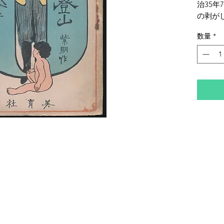
治35年
の剥が
三方に
数量
*
ミ・イ
ます。