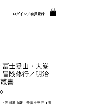
ログイン／会員登録
 冨士登山・大峯
 冒険修行／明治
年叢書
価
00
格
明・黒田湖山著、美育社発行（明