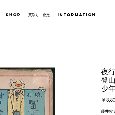
SHOP
買取り・査定
INFORMATION
夜行
登山
少
￥8,8
藤井紫